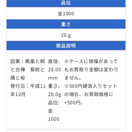
品位
金1000
重さ
20 g
商品説明
図案：鳳凰と桐
直径:
※ケースに損傷があって
と白樺 菊紋と
28.00
もお買取り金額は変わり
橘と桜
ｍｍ
ません。
発行日：平成11
重さ:
※500円硬貨入りセット
年12月
20.0g
の場合、お買取価格に
品位:
+500円。
金
1000