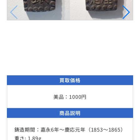
買取価格
美品：1000円
商品説明
鋳造期間：嘉永6年～慶応元年（1853～1865）
重さ: 1.89g